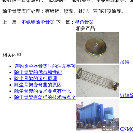
镀锌除尘骨架原料： 低碳钢丝，镀锌钢丝、不锈钢线材等。
除尘骨架表面处理：有镀锌、喷塑、处理、表面硅喷涂等。
上一篇：
不锈钢除尘骨架
下一篇：
星角骨架
相关产品
相关内容
吊帽
选购除尘器骨架时的注意事项
除尘骨架的优点和性能
除尘骨架的运行原理
除尘骨架变弯曲的原因
除尘骨架的技术要点有什么
镀锌
除尘骨架有怎样的技术特点？
CN