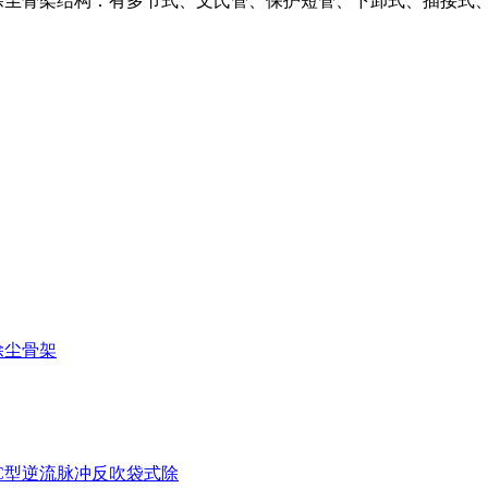
除尘骨架结构：有多节式、文氏管、保护短管、下卸式、插接式
除尘骨架
MC型逆流脉冲反吹袋式除