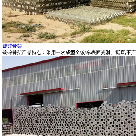
镀锌骨架
镀锌骨架产品特点：采用一次成型全镀锌,表面光滑、挺直,不产..