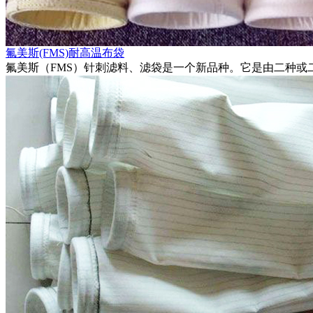
氟美斯(FMS)耐高温布袋
氟美斯（FMS）针刺滤料、滤袋是一个新品种。它是由二种或二种