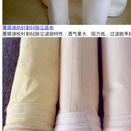
覆膜涤纶针刺毡除尘器布
覆膜涤纶针刺毡除尘滤袋特性：透气量大、阻力低，过滤效率好.