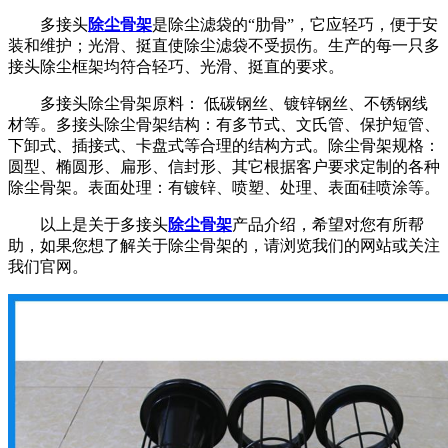
多接头
除尘骨架
是除尘滤袋的“肋骨”，它应轻巧，便于安
装和维护；光滑、挺直使除尘滤袋不受损伤。生产的每一只多
接头除尘框架均符合轻巧、光滑、挺直的要求。
多接头除尘骨架原料： 低碳钢丝、镀锌钢丝、不锈钢线
材等。多接头除尘骨架结构：有多节式、文氏管、保护短管、
下卸式、插接式、卡盘式等合理的结构方式。除尘骨架规格：
圆型、椭圆形、扁形、信封形、其它根据客户要求定制的各种
除尘骨架。表面处理：有镀锌、喷塑、处理、表面硅喷涂等。
以上是关于多接头
除尘骨架
产品介绍，希望对您有所帮
助，如果您想了解关于除尘骨架的，请浏览我们的网站或关注
我们官网。