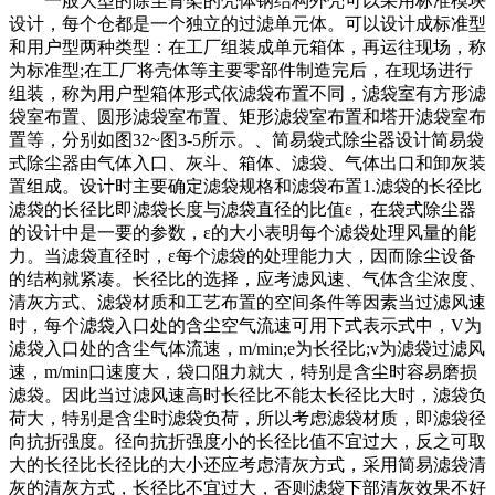
一般大型的除尘骨架的壳体钢结构外壳可以采用标准模块
设计，每个仓都是一个独立的过滤单元体。可以设计成标准型
和用户型两种类型：在工厂组装成单元箱体，再运往现场，称
为标准型;在工厂将壳体等主要零部件制造完后，在现场进行
组装，称为用户型箱体形式依滤袋布置不同，滤袋室有方形滤
袋室布置、圆形滤袋室布置、矩形滤袋室布置和塔开滤袋室布
置等，分别如图32~图3-5所示。、简易袋式除尘器设计简易袋
式除尘器由气体入口、灰斗、箱体、滤袋、气体出口和卸灰装
置组成。设计时主要确定滤袋规格和滤袋布置1.滤袋的长径比
滤袋的长径比即滤袋长度与滤袋直径的比值ε，在袋式除尘器
的设计中是一要的参数，ε的大小表明每个滤袋处理风量的能
力。当滤袋直径时，ε每个滤袋的处理能力大，因而除尘设备
的结构就紧凑。长径比的选择，应考滤风速、气体含尘浓度、
清灰方式、滤袋材质和工艺布置的空间条件等因素当过滤风速
时，每个滤袋入口处的含尘空气流速可用下式表示式中，V为
滤袋入口处的含尘气体流速，m/min;e为长径比;v为滤袋过滤风
速，m/min口速度大，袋口阻力就大，特别是含尘时容易磨损
滤袋。因此当过滤风速高时长径比不能太长径比大时，滤袋负
荷大，特别是含尘时滤袋负荷，所以考虑滤袋材质，即滤袋径
向抗折强度。径向抗折强度小的长径比值不宜过大，反之可取
大的长径比长径比的大小还应考虑清灰方式，采用简易滤袋清
灰的清灰方式，长径比不宜过大，否则滤袋下部清灰效果不好