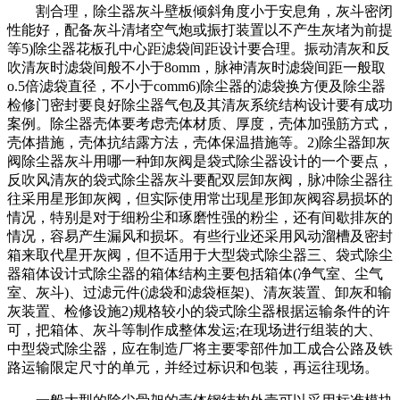
割合理，除尘器灰斗壁板倾斜角度小于安息角，灰斗密闭
性能好，配备灰斗清堵空气炮或振打装置以不产生灰堵为前提
等5)除尘器花板孔中心距滤袋间距设计要合理。振动清灰和反
吹清灰时滤袋间般不小于8omm，脉神清灰时滤袋间距一般取
o.5倍滤袋直径，不小于comm6)除尘器的滤袋换方便及除尘器
检修门密封要良好除尘器气包及其清灰系统结构设计要有成功
案例。除尘器壳体要考虑壳体材质、厚度，壳体加强筋方式，
壳体措施，壳体抗结露方法，壳体保温措施等。2)除尘器卸灰
阀除尘器灰斗用哪一种卸灰阀是袋式除尘器设计的一个要点，
反吹风清灰的袋式除尘器灰斗要配双层卸灰阀，脉冲除尘器往
往采用星形卸灰阀，但实际使用常岀现星形卸灰阀容易损坏的
情况，特别是对于细粉尘和琢磨性强的粉尘，还有间歇排灰的
情况，容易产生漏风和损坏。有些行业还采用风动溜槽及密封
箱来取代星开灰阀，但不适用于大型袋式除尘器三、袋式除尘
器箱体设计式除尘器的箱体结构主要包括箱体(净气室、尘气
室、灰斗)、过滤元件(滤袋和滤袋框架)、清灰装置、卸灰和输
灰装置、检修设施2)规格较小的袋式除尘器根据运输条件的许
可，把箱体、灰斗等制作成整体发运;在现场进行组装的大、
中型袋式除尘器，应在制造厂将主要零部件加工成合公路及铁
路运输限定尺寸的单元，并经过标识和包装，再运往现场。