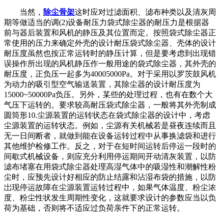
当然，
除尘骨架
这时应对过滤面积、滤布种类以及清灰周
期等做适当的调(2)设备耐压力袋式除尘器的耐压力是根据器
前与器后装置和风机的静压及其位置而定。按照袋式除尘器正
常使用的压力来确定外壳的设计耐压袋式除尘器、壳体的设计
耐压度虽然也按正常运转时的静压计算，但是要考虑到出现错
误操作所出现的风机静压作一般用途的袋式除尘器，其外壳的
耐压度，正负压一起多为40005000Pa。对于采用以罗茨鼓风机
为动力的吸引型空气输送装置，其除尘器的设计耐压度为
15000~50000Pa负压。另外，某些的处理过程，也有在数个大
气压下运转的。要求较高耐压袋式除尘器，一般将其外壳制成
圆筒形10.尘源装置的运转状态在袋式除尘器的设计中，考虑
尘源装置的运转状态。例如，尘源有关机械若是昼夜连续而且
无一日间断者，就做到能在设备运转过程中从事换滤袋和进行
其他维护检修工作。反之，对于在短时间运转后停运一段时的
间歇式机械设备，则应充分利用停运期间开动清灰装置，以防
滤布堵塞在用袋式除尘器处理高湿气体中的吸湿性和潮解性粉
尘时，应预先设计好相应的防止结露和沾湿布袋的措施，以防
岀现停运故障在尘源装置运转过程中，如果气体温度、粉尘浓
度、粉尘性状发生周期性变化，这就要求设计的参数应当以负
荷为基础，否则将不适应过负荷亲件下的正常运转。