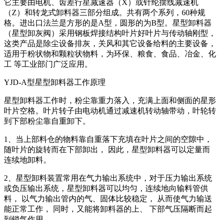
它主要由电机、齿差行星减速器（X）或针纶摆线减速机
（Z）和转龙式卸料器三部分组成。共有两个系列，60种规
格。进出口法兰是方形的是A型，圆形的为B型。星型卸料器
（星型卸灰阀）采用钢板焊接结构叶片好叶片与传动轴刚型，
这类产品是除尘设备排灰，关风和其它设备给料的主要设备，
适用于粉状物和颗粒状物料，为环保、粮食、食品、冶金、化
工 等工业部门广泛应用。
YJD-A型星型卸料器工作原理
星型卸料器工作时，粉尘靠重力落入，充满上面和侧面的星形
叶片空格。叶片转子由电动机通过减速机转动轴带动，叶轮转
到下部粉尘靠自重卸下。
1、当上部料仓的物料靠自重落下充填在叶片之间的空隙中，
随叶片的旋转而在下部卸出， 因此，星型卸料器可以定量而
连续地卸料。
2、星型卸料装置常用在气力输出系统中，对于压力输出系统
或负压输出系统，星型卸料器可以均匀，连续地向输料管供
料， 以气力输出管内的气、固体比较稳定， 从而使气力输送
能正常工作， 同时，又能将卸料器的上、 下部气压隔断而起
到锁气作用。