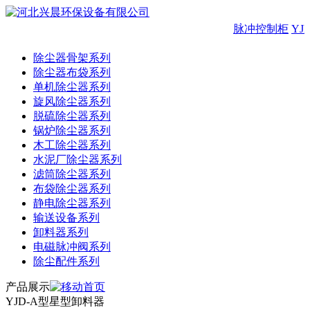
脉冲控制柜
YJ
除尘器骨架系列
除尘器布袋系列
单机除尘器系列
旋风除尘器系列
脱硫除尘器系列
锅炉除尘器系列
木工除尘器系列
水泥厂除尘器系列
滤筒除尘器系列
布袋除尘器系列
静电除尘器系列
输送设备系列
卸料器系列
电磁脉冲阀系列
除尘配件系列
产品展示
YJD-A型星型卸料器