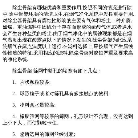
除尘骨架有哪些优势和重要作用,按照不同的情况进行除
尘,除尘骨架环境的清洁卫生.在烟气净化系统中发挥重要作用,
对除尘器骨架具有腐蚀性影响的主要有气体和粉尘二种介质,
如煤、重油燃料中因硫分子存在而形成的硫酸气体,或者遇水
会产生各种盐类的粉尘.由于烟气净化中的腐蚀现象都是在烟
气温度出现在酸露点以下的情况下发生的,除尘骨架为此应系
统烟气在露点温度以上运行.在滤料选择上,应按烟气产生腐蚀
性物质的特征,采用相应的滤料,除尘骨架对腐蚀严重及要求高
的净化系统.
除尘骨架 筛网中筛孔的堵塞有如下几点：
1、片状颗粒较多;
2、球形粒子或者对筛孔具有多接触点的物料;
3、物料含水量较高;
4、橡胶筛网等较厚的筛网，孔形设计不合理，没有达到
上小下大，而使颗粒卡住。
5、您所选用的筛网丝经过粗;