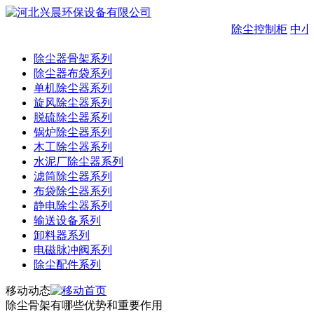
除尘控制柜
中小
除尘器骨架系列
除尘器布袋系列
单机除尘器系列
旋风除尘器系列
脱硫除尘器系列
锅炉除尘器系列
木工除尘器系列
水泥厂除尘器系列
滤筒除尘器系列
布袋除尘器系列
静电除尘器系列
输送设备系列
卸料器系列
电磁脉冲阀系列
除尘配件系列
移动动态
除尘骨架有哪些优势和重要作用