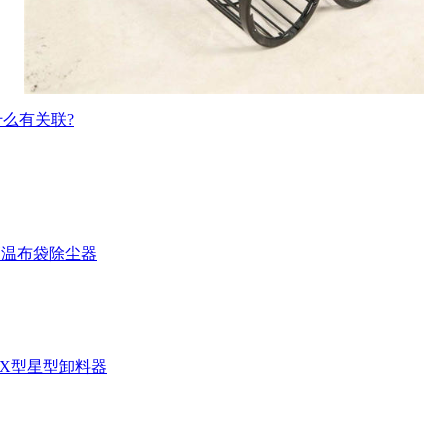
么有关联?
高温布袋除尘器
-HX型星型卸料器