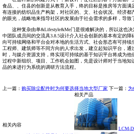
食品、、住县的创新是从教育入手，终的目标是推房等方面满
有连接的纺织品生产构架，对社区的、文、社会状况、经济都产生
的眼光，战略地来指导社区的发展由于社会需求的多样，导致
这种复杂由单&Lifestyle&Me门是很难解决的，所以
中团队成员间的交流具3.8.5设计介入社会创新的基本有定的障碍
向可持续网络和平台会对本地的生活方式、社会形态有可持续
工程师、建筑师等不同方向的人求出发，建立起知识平台，通
时，与媒介资源支持，终实现可持续的基于知识平台将成为他
过程中新组织、项目、工作机会如图，先是设计师对于当地知
品的来进行为系统的调研方法流程。
上一篇：
购买除尘配件时为何要选择当地大型厂家
下一篇：
为
相关产品
相关内容
LCM