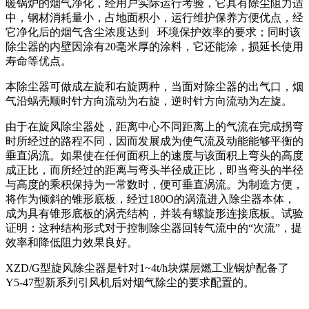
暖锅炉的烟气净化，经用户实际运行考验，它具有除尘阻力适
中，钢材消耗量小，占地面积小，运行维护保养方便优点，经
它净化后的烟气含尘浓度达到 环境保护效率的要求；同时该
除尘器的内壁因涂有20毫米厚的涂料，它还能涂，损延长使用
寿命等优点。
本除尘器可做成左旋和右旋两种，当面对除尘器的出气口，烟
气沿蜗壳顺时针方向流动为右旋，逆时针方向流动为左旋。
由于在旋风除尘器处，距离中心不同距离上的气流在完成拐弯
时所经过的路程不同，因而发展成为使气流及动能能够平衡的
垂直涡流。如果使在任何面积上的速度与该面积上弯头的高度
成正比，而所经过的距离与弯头半径成正比，即当弯头的半径
与高度的乘积保持为一常数时，便可垂直涡流。为制造方便，
将作为倾斜的锥形底板，经过180O的涡流进入除尘器本体，
成为具有锥形底板的涡壳结构，并装有螺旋形连接底板。试验
证明：这种结构形式对于控制除尘器回转气流中的“次流”，提
效率和降低阻力效果良好。
XZD/G型旋风除尘器是针对1~4t/h块煤层燃工业锅炉配备了
Y5-47型新系列引风机后对烟气除尘的要求配置的。