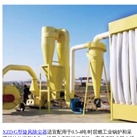
XZD/G型旋风除尘器
适宜配用于0.5-4吨/时层燃工业锅炉和采