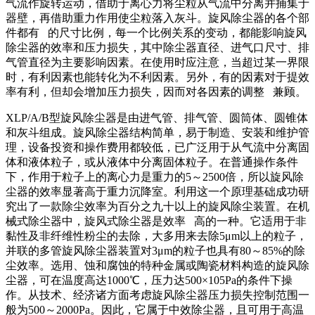
气流作旋转运动，借助于离心力将尘粒从气流中分离并捕集于
器壁，再借助重力作用使尘粒落入灰斗。旋风除尘器的各个部
件都有 的尺寸比例，每一个比例关系的变动，都能影响旋风
除尘器的效率和压力损失，其中除尘器直径、进气口尺寸、排
气管直径为主要影响因素。在使用时应注意，当超过某一界限
时，有利因素也能转化为不利因素。另外，有的因素对于提效
率有利，但却会增加压力损失，因而对各因素的调整 兼顾。
XLP/A/B型旋风除尘器是由进气管、排气管、圆筒体、圆锥体
和灰斗组成。旋风除尘器结构简单，易于制造、安装和维护管
理，设备投资和操作费用都较低，已广泛用于从气流中分离固
体和液体粒子，或从液体中分离固体粒子。在普通操作条件
下，作用于粒子上的离心力是重力的5～2500倍，所以旋风除
尘器的效率显著高于重力沉降室。利用这一个原理基础成功研
究出了一款除尘效率为百分之九十以上的旋风除尘装置。在机
械式除尘器中，旋风式除尘器是效率 高的一种。它适用于非
黏性及非纤维性粉尘的去除，大多用来去除5μm以上的粒子，
并联的多管旋风除尘器装置对3μm的粒子也具有80～85%的除
尘效率。选用、蚀和腐蚀的特种金属或陶瓷材料构造的旋风除
尘器，可在温度高达1000℃，压力达500×105Pa的条件下操
作。从技术、经济诸方面考虑旋风除尘器压力损失控制范围一
般为500～2000Pa。因此，它属于中效除尘器，且可用于高温